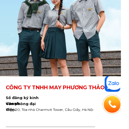
CÔNG TY TNHH MAY PHƯƠNG THẢO
Số đăng ký kinh
doanh:
Văn phòng đại
diện:
Tầng 20, Tòa nhà Charmvit Tower, Cầu Giấy, Hà Nội